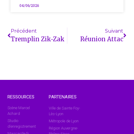
04/06/2026
Précédent
Suivant
Tremplin Zik-Zak
Réunion Attac
RESSOURCES
PARTENAIRES
Scène Marcel
Ville de Sainte Foy-
Achard
Lès-Lyon
Studio
Métropole de Lyon
d’enregistrement
Région Auvergne-
Mascarille.fr
Rhône-Alpes