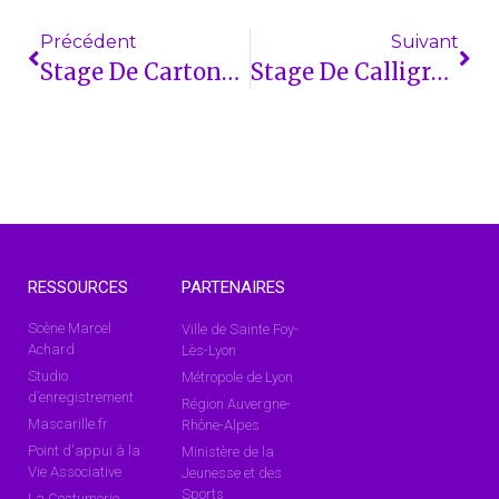
Précédent
Suivant
Stage De Cartonnage (COMPLET)
Stage De Calligraphie – Enluminures (COMPLET)
RESSOURCES
PARTENAIRES
Scène Marcel
Ville de Sainte Foy-
Achard
Lès-Lyon
Studio
Métropole de Lyon
d’enregistrement
Région Auvergne-
Mascarille.fr
Rhône-Alpes
Point d'appui à la
Ministère de la
Vie Associative
Jeunesse et des
Sports
La Costumerie