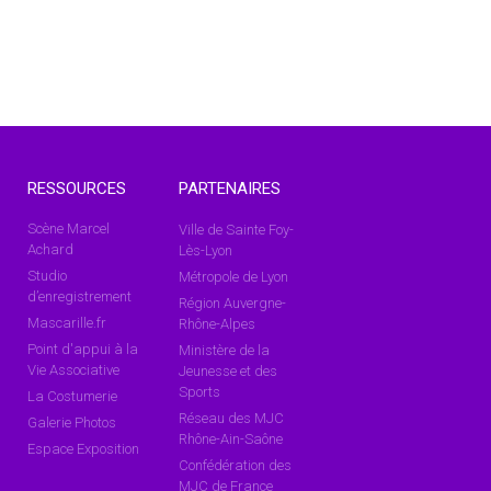
RESSOURCES
PARTENAIRES
Scène Marcel
Ville de Sainte Foy-
Achard
Lès-Lyon
Studio
Métropole de Lyon
d’enregistrement
Région Auvergne-
Mascarille.fr
Rhône-Alpes
Point d'appui à la
Ministère de la
Vie Associative
Jeunesse et des
Sports
La Costumerie
Réseau des MJC
Galerie Photos
Rhône-Ain-Saône
Espace Exposition
Confédération des
MJC de France