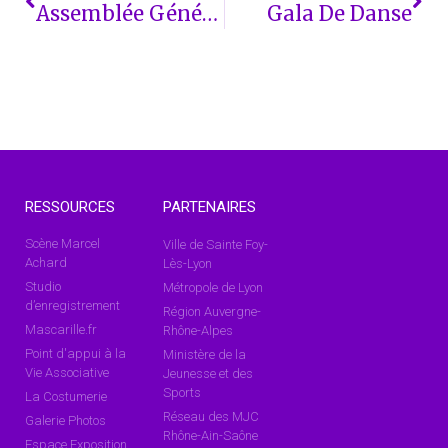
Assemblée Générale Des Adhérents
Gala De Danse
RESSOURCES
PARTENAIRES
Scène Marcel
Ville de Sainte Foy-
Achard
Lès-Lyon
Studio
Métropole de Lyon
d’enregistrement
Région Auvergne-
Mascarille.fr
Rhône-Alpes
Point d'appui à la
Ministère de la
Vie Associative
Jeunesse et des
Sports
La Costumerie
Réseau des MJC
Galerie Photos
Rhône-Ain-Saône
Espace Exposition